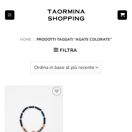
Salta
ai
contenuti
HOME
/
PRODOTTI TAGGATI “AGATE COLORATE”
FILTRA
Aggiungi
alla lista
dei
desideri