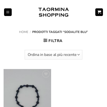
Salta
ai
contenuti
HOME
/
PRODOTTI TAGGATI “SODALITE BLU”
FILTRA
Aggiungi
alla lista
dei
desideri