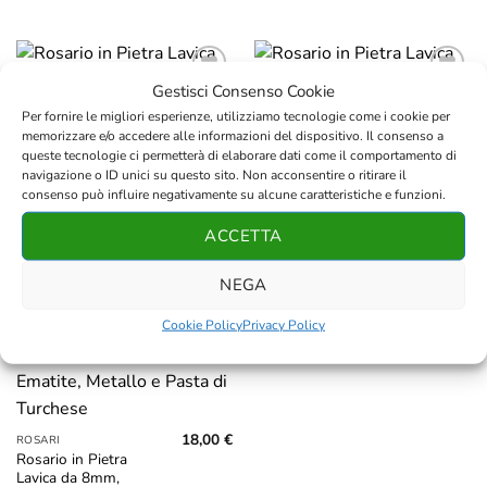
Gestisci Consenso Cookie
Aggiungi
Aggiungi
alla lista
alla lista
Per fornire le migliori esperienze, utilizziamo tecnologie come i cookie per
dei
dei
memorizzare e/o accedere alle informazioni del dispositivo. Il consenso a
desideri
desideri
queste tecnologie ci permetterà di elaborare dati come il comportamento di
18,00
€
18,00
€
ROSARI
ROSARI
navigazione o ID unici su questo sito. Non acconsentire o ritirare il
Rosario in Pietra
Rosario in Pietra
consenso può influire negativamente su alcune caratteristiche e funzioni.
Lavica da 8mm,
Lavica da 8mm,
Ossidiana, Ematite,
Ossidiana, Ematite,
ACCETTA
Metallo e Agata
Metallo e Agata Blu
Verde
NEGA
Cookie Policy
Privacy Policy
Aggiungi
alla lista
dei
desideri
18,00
€
ROSARI
Rosario in Pietra
Lavica da 8mm,