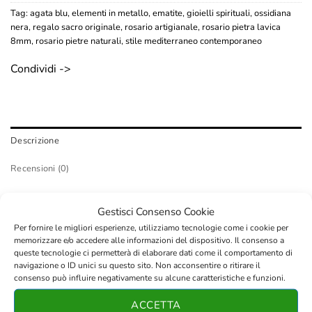
Tag:
agata blu
,
elementi in metallo
,
ematite
,
gioielli spirituali
,
ossidiana
nera
,
regalo sacro originale
,
rosario artigianale
,
rosario pietra lavica
8mm
,
rosario pietre naturali
,
stile mediterraneo contemporaneo
Condividi ->
Descrizione
Recensioni (0)
Esplora la profondità e l’eleganza senza tempo di questo
Gestisci Consenso Cookie
rosario artigianale, un gioiello che fonde la sacralità della
Per fornire le migliori esperienze, utilizziamo tecnologie come i cookie per
tradizione con una scelta di materiali dal carattere forte e
memorizzare e/o accedere alle informazioni del dispositivo. Il consenso a
distintivo. Il cuore della creazione è composto da
perle di
queste tecnologie ci permetterà di elaborare dati come il comportamento di
navigazione o ID unici su questo sito. Non acconsentire o ritirare il
lava da 8mm
, selezionate per la loro texture porosa e
consenso può influire negativamente su alcune caratteristiche e funzioni.
ancestrale, che si alternano armoniosamente alla
ACCETTA
lucentezza magnetica dell’ossidiana
. Il design acquista