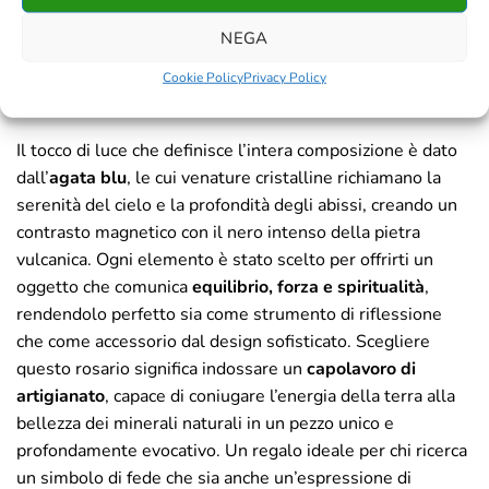
una dimensione moderna grazie agli inserti in
ematite
dai
NEGA
riflessi metallici e ai dettagli in
metallo
finemente
lavorati, che conferiscono alla struttura una solidità
Cookie Policy
Privacy Policy
raffinata e una presenza scenica di grande impatto.
Il tocco di luce che definisce l’intera composizione è dato
dall’
agata blu
, le cui venature cristalline richiamano la
serenità del cielo e la profondità degli abissi, creando un
contrasto magnetico con il nero intenso della pietra
vulcanica. Ogni elemento è stato scelto per offrirti un
oggetto che comunica
equilibrio, forza e spiritualità
,
rendendolo perfetto sia come strumento di riflessione
che come accessorio dal design sofisticato. Scegliere
questo rosario significa indossare un
capolavoro di
artigianato
, capace di coniugare l’energia della terra alla
bellezza dei minerali naturali in un pezzo unico e
profondamente evocativo. Un regalo ideale per chi ricerca
un simbolo di fede che sia anche un’espressione di