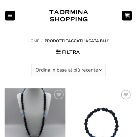
Salta
ai
contenuti
HOME
/
PRODOTTI TAGGATI “AGATA BLU”
FILTRA
Aggiungi
Aggiungi
alla lista
alla lista
dei
dei
desideri
desideri