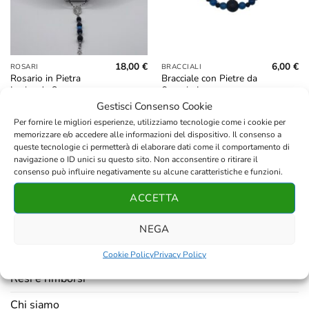
18,00
€
6,00
€
ROSARI
BRACCIALI
Rosario in Pietra
Bracciale con Pietre da
Lavica da 8mm,
6mm in Lava e
Ossidiana, Ematite,
Ossidiana con Agata
Gestisci Consenso Cookie
Metallo e Agata Blu
Blu e Perla Centrale da
Per fornire le migliori esperienze, utilizziamo tecnologie come i cookie per
10mm
memorizzare e/o accedere alle informazioni del dispositivo. Il consenso a
queste tecnologie ci permetterà di elaborare dati come il comportamento di
navigazione o ID unici su questo sito. Non acconsentire o ritirare il
consenso può influire negativamente su alcune caratteristiche e funzioni.
ACCETTA
AZIENDA
NEGA
Contatti
Cookie Policy
Privacy Policy
Resi e rimborsi
Chi siamo