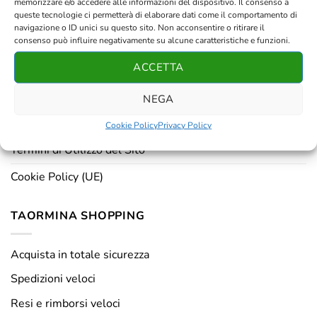
memorizzare e/o accedere alle informazioni del dispositivo. Il consenso a
Resi e rimborsi
queste tecnologie ci permetterà di elaborare dati come il comportamento di
navigazione o ID unici su questo sito. Non acconsentire o ritirare il
Chi siamo
consenso può influire negativamente su alcune caratteristiche e funzioni.
ACCETTA
Registrati
NEGA
PRIVACY & DISCLAIMER
Cookie Policy
Privacy Policy
Termini di Utilizzo del Sito
Cookie Policy (UE)
TAORMINA SHOPPING
Acquista in totale sicurezza
Spedizioni veloci
Resi e rimborsi veloci