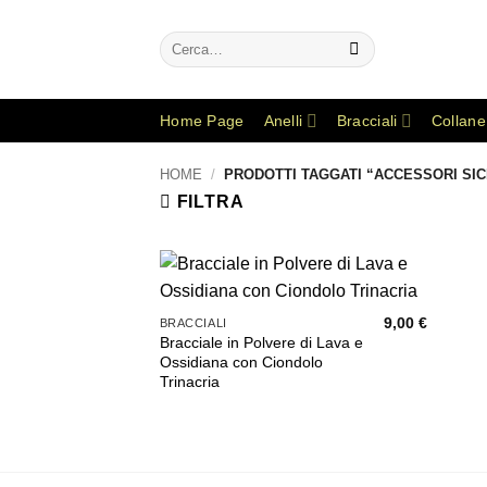
Salta
ai
Cerca:
contenuti
Home Page
Anelli
Bracciali
Collane
HOME
/
PRODOTTI TAGGATI “ACCESSORI SICI
FILTRA
Aggiungi
9,00
€
BRACCIALI
alla lista
Bracciale in Polvere di Lava e
dei
desideri
Ossidiana con Ciondolo
Trinacria