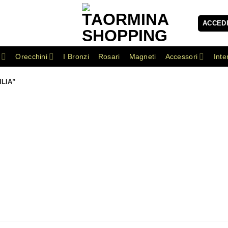
ACCEDI
Orecchini
I Bronzi
Rosari
Magneti
Accessori
Inte
LIA”