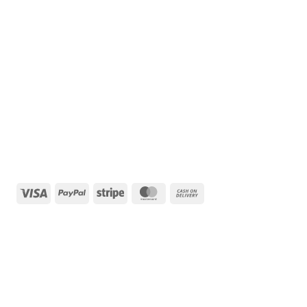
Visa
PayPal
Stripe
MasterCard
Cash
On
Delivery