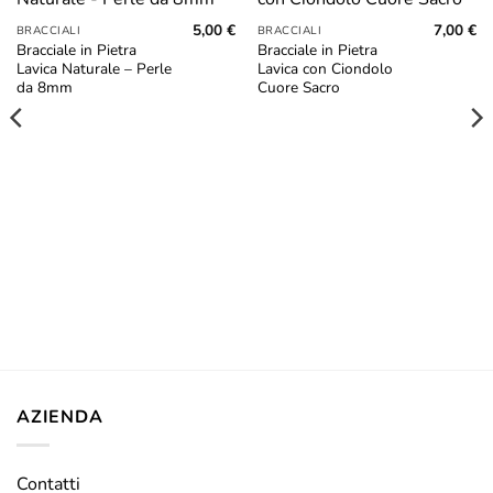
Aggiungi
Aggiungi
alla lista
alla lista
5,00
€
7,00
€
BRACCIALI
BRACCIALI
dei
dei
Bracciale in Pietra
Bracciale in Pietra
desideri
desideri
Lavica Naturale – Perle
Lavica con Ciondolo
da 8mm
Cuore Sacro
AZIENDA
Contatti