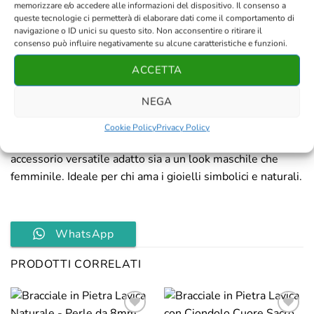
memorizzare e/o accedere alle informazioni del dispositivo. Il consenso a
queste tecnologie ci permetterà di elaborare dati come il comportamento di
Descrizione
navigazione o ID unici su questo sito. Non acconsentire o ritirare il
consenso può influire negativamente su alcune caratteristiche e funzioni.
Recensioni (0)
ACCETTA
Questo bracciale unisce la forza naturale della
pietra
NEGA
lavica
al design della
croce in zama
. Le perle in lava nera,
con la loro superficie porosa e materica, creano un
Cookie Policy
Privacy Policy
contrasto con la finitura metallica della croce, offrendo un
accessorio versatile adatto sia a un look maschile che
femminile. Ideale per chi ama i gioielli simbolici e naturali.
WhatsApp
PRODOTTI CORRELATI