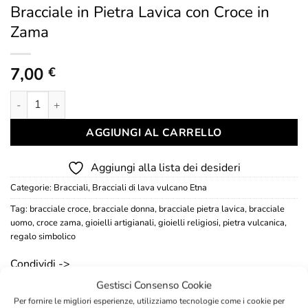
Bracciale in Pietra Lavica con Croce in
Zama
7,00
€
Bracciale in Pietra Lavica con Croce in Zama quantità
AGGIUNGI AL CARRELLO
Aggiungi alla lista dei desideri
Categorie:
Bracciali
,
Bracciali di lava vulcano Etna
Tag:
bracciale croce
,
bracciale donna
,
bracciale pietra lavica
,
bracciale
uomo
,
croce zama
,
gioielli artigianali
,
gioielli religiosi
,
pietra vulcanica
,
regalo simbolico
Condividi ->
Gestisci Consenso Cookie
Per fornire le migliori esperienze, utilizziamo tecnologie come i cookie per