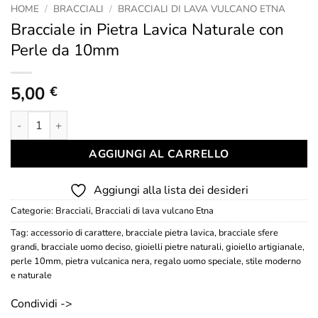
HOME
/
BRACCIALI
/
BRACCIALI DI LAVA VULCANO ETNA
Bracciale in Pietra Lavica Naturale con
Perle da 10mm
5,00
€
Bracciale in Pietra Lavica Naturale con Perle da 10mm quantità
AGGIUNGI AL CARRELLO
Aggiungi alla lista dei desideri
Categorie:
Bracciali
,
Bracciali di lava vulcano Etna
Tag:
accessorio di carattere
,
bracciale pietra lavica
,
bracciale sfere
grandi
,
bracciale uomo deciso
,
gioielli pietre naturali
,
gioiello artigianale
,
perle 10mm
,
pietra vulcanica nera
,
regalo uomo speciale
,
stile moderno
e naturale
Condividi ->