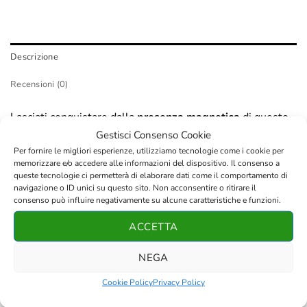
Descrizione
Recensioni (0)
Lasciati conquistare dalla
presenza magnetica
di questo
bracciale esclusivo, pensato appositamente per chi
Gestisci Consenso Cookie
desidera un accessorio che
non passi inosservato
. Le
Per fornire le migliori esperienze, utilizziamo tecnologie come i cookie per
memorizzare e/o accedere alle informazioni del dispositivo. Il consenso a
maestose perle da
10mm
esaltano al massimo la
texture
queste tecnologie ci permetterà di elaborare dati come il comportamento di
primordiale
della pietra lavica, offrendo un impatto visivo
navigazione o ID unici su questo sito. Non acconsentire o ritirare il
consenso può influire negativamente su alcune caratteristiche e funzioni.
deciso e una sensazione di
forza autentica
al tuo polso.
Ogni sfera, nata direttamente dal cuore della terra,
ACCETTA
presenta quelle irregolarità naturali che rendono ogni
gioiello un
pezzo unico e irripetibile
, capace di
NEGA
comunicare determinazione e sicurezza in ogni occasione.
Cookie Policy
Privacy Policy
Questo bracciale è l’elemento ideale per completare il tuo
look con un tocco di
eleganza grezza e moderna
: la sua