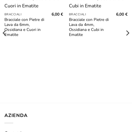
Aggiungi
Aggiungi
alla lista
alla lista
dei
dei
6,00
€
6,00
€
desideri
desideri
BRACCIALI
BRACCIALI
Bracciale con Pietre di
Bracciale con Pietre di
Lava da 6mm,
Lava da 4mm,
Ossidiana e Cuori in
Ossidiana e Cubi in
Ematite
Ematite
AZIENDA