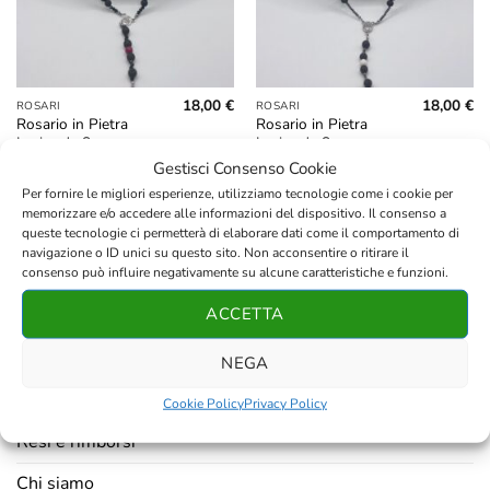
18,00
€
18,00
€
ROSARI
ROSARI
Rosario in Pietra
Rosario in Pietra
Lavica da 8mm,
Lavica da 8mm,
Ossidiana Sfaccettata
Ematite Sfaccettata e
Gestisci Consenso Cookie
e Palline Rosse da
Palline Bianche da
Per fornire le migliori esperienze, utilizziamo tecnologie come i cookie per
8mm
8mm
memorizzare e/o accedere alle informazioni del dispositivo. Il consenso a
queste tecnologie ci permetterà di elaborare dati come il comportamento di
navigazione o ID unici su questo sito. Non acconsentire o ritirare il
consenso può influire negativamente su alcune caratteristiche e funzioni.
ACCETTA
AZIENDA
NEGA
Contatti
Cookie Policy
Privacy Policy
Resi e rimborsi
Chi siamo