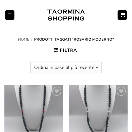
Salta
ai
contenuti
HOME
/
PRODOTTI TAGGATI “ROSARIO MODERNO”
FILTRA
Aggiungi
Aggiungi
alla lista
alla lista
dei
dei
desideri
desideri