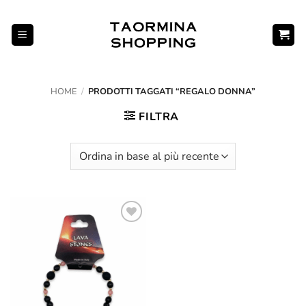
Salta
ai
contenuti
HOME
/
PRODOTTI TAGGATI “REGALO DONNA”
FILTRA
Aggiungi
alla lista
dei
desideri