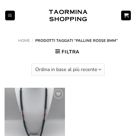
Salta
ai
contenuti
HOME
/
PRODOTTI TAGGATI “PALLINE ROSSE 8MM”
FILTRA
Aggiungi
alla lista
dei
desideri