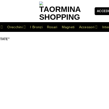
ACCEDI
Orecchini
I Bronzi
Rosari
Magneti
Accessori
Inte
TATE”