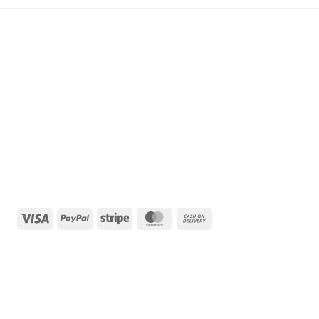
Visa
PayPal
Stripe
MasterCard
Cash
On
Delivery