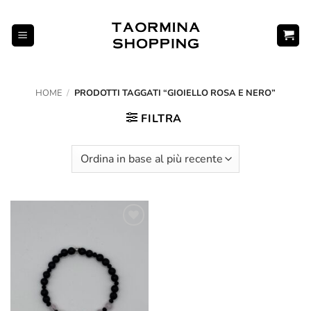
Salta
ai
contenuti
HOME
/
PRODOTTI TAGGATI “GIOIELLO ROSA E NERO”
FILTRA
Aggiungi
alla lista
dei
desideri