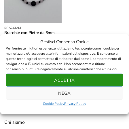
BRACCIALI
Bracciale con Pietre da 6mm
in Lava, Ossidiana e Quarzo
Gestisci Consenso Cookie
Rosa con Perla Centrale in
Lava da 10mm
Per fornire le migliori esperienze, utilizziamo tecnologie come i cookie per
memorizzare e/o accedere alle informazioni del dispositivo. Il consenso a
queste tecnologie ci permetterà di elaborare dati come il comportamento di
navigazione o ID unici su questo sito. Non acconsentire o ritirare il
consenso può influire negativamente su alcune caratteristiche e funzioni.
ACCETTA
AZIENDA
NEGA
Contatti
Cookie Policy
Privacy Policy
Resi e rimborsi
Chi siamo