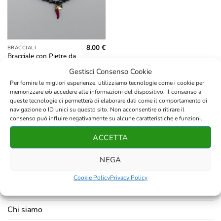
8,00
€
BRACCIALI
Bracciale con Pietre da
6mm in Lava, Ematite e
Gestisci Consenso Cookie
Ossidiana con Corno
Rosso
Per fornire le migliori esperienze, utilizziamo tecnologie come i cookie per
memorizzare e/o accedere alle informazioni del dispositivo. Il consenso a
queste tecnologie ci permetterà di elaborare dati come il comportamento di
navigazione o ID unici su questo sito. Non acconsentire o ritirare il
consenso può influire negativamente su alcune caratteristiche e funzioni.
ACCETTA
AZIENDA
NEGA
Contatti
Cookie Policy
Privacy Policy
Resi e rimborsi
Chi siamo