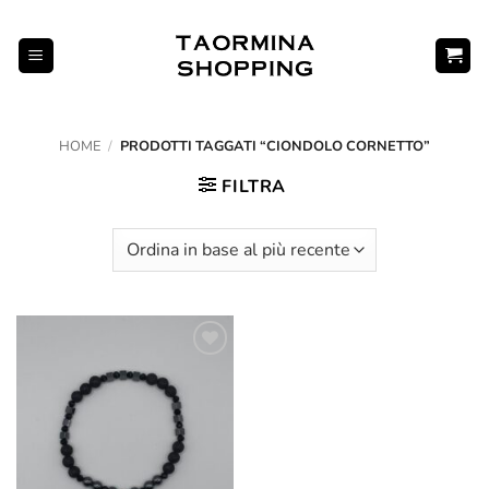
Salta
ai
contenuti
HOME
/
PRODOTTI TAGGATI “CIONDOLO CORNETTO”
FILTRA
Aggiungi
alla lista
dei
desideri