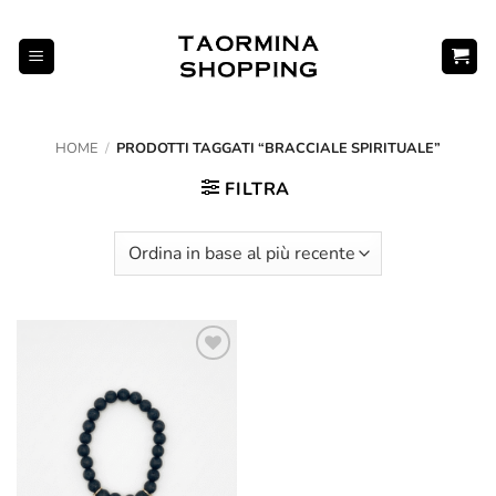
Salta
ai
contenuti
HOME
/
PRODOTTI TAGGATI “BRACCIALE SPIRITUALE”
FILTRA
Aggiungi
alla lista
dei
desideri