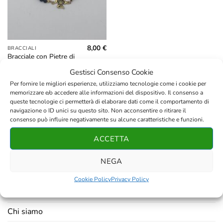
8,00
€
BRACCIALI
Bracciale con Pietre di
Lava da 4mm e
Gestisci Consenso Cookie
Ciondolo in Metallo
Trinacria Giallo
Per fornire le migliori esperienze, utilizziamo tecnologie come i cookie per
memorizzare e/o accedere alle informazioni del dispositivo. Il consenso a
queste tecnologie ci permetterà di elaborare dati come il comportamento di
navigazione o ID unici su questo sito. Non acconsentire o ritirare il
consenso può influire negativamente su alcune caratteristiche e funzioni.
ACCETTA
AZIENDA
NEGA
Contatti
Cookie Policy
Privacy Policy
Resi e rimborsi
Chi siamo