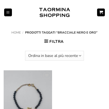
Salta
ai
contenuti
HOME
/
PRODOTTI TAGGATI “BRACCIALE NERO E ORO”
FILTRA
Aggiungi
alla lista
dei
desideri