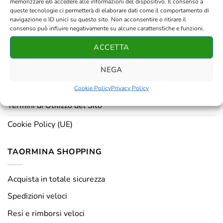
memorizzare e/o accedere alle informazioni del dispositivo. Il consenso a
Resi e rimborsi
queste tecnologie ci permetterà di elaborare dati come il comportamento di
navigazione o ID unici su questo sito. Non acconsentire o ritirare il
Chi siamo
consenso può influire negativamente su alcune caratteristiche e funzioni.
ACCETTA
Registrati
NEGA
PRIVACY & DISCLAIMER
Cookie Policy
Privacy Policy
Termini di Utilizzo del Sito
Cookie Policy (UE)
TAORMINA SHOPPING
Acquista in totale sicurezza
Spedizioni veloci
Resi e rimborsi veloci