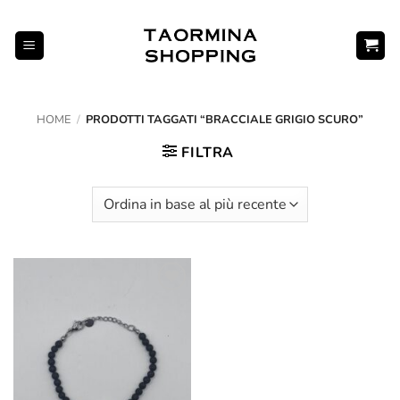
Salta
ai
contenuti
HOME
/
PRODOTTI TAGGATI “BRACCIALE GRIGIO SCURO”
FILTRA
Aggiungi
alla lista
dei
desideri